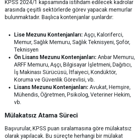
KPSS 2024/1 kapsamında istihdam edilecek kadrolar
arasında çeşitli sektörlerde görev yapacak memurlar
bulunmaktadır. Başlıca kontenjanlar şunlardır:
Lise Mezunu Kontenjanları:
Aşçı, Kaloriferci,
Memur, Sağlık Memuru, Sağlık Teknisyeni, Şoför,
Teknisyen
Ön Lisans Mezunu Kontenjanları:
Anbar Memuru,
ARFF Memuru, Aşçı, Bilgisayar İşletmeni, Dağıtıcı,
İş Makinası Sürücüsü, İtfaiyeci, Kondüktör,
Koruma ve Güvenlik Görevlisi, vb.
Lisans Mezunu Kontenjanları:
Avukat, Hemşire,
Mühendis, Öğretmen, Psikolog, Veteriner Hekim,
vb.
Mülakatsız Atama Süreci
Başvurular, KPSS puan sıralamasına göre mülakatsız
olarak yapılacak. Bu süreçte herhangi bir mülakat