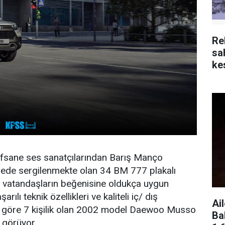
Re
sa
kes
 efsane ses sanatçılarından Barış Manço
zede sergilenmekte olan 34 BM 777 plakalı
vatandaşların beğenisine oldukça uygun
ılı teknik özellikleri ve kaliteli iç/ dış
Ai
ca göre 7 kişilik olan 2002 model Daewoo Musso
Ba
 görüyor.