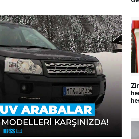
Ge
Zi
hem
he