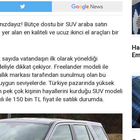
şınızdayız! Bütçe dostu bir SUV araba satın
 alan en kaliteli ve ucuz ikinci el araçları bir
Ha
Em
k sayıda vatandaşın ilk olarak yöneldiği
iyle dikkat çekiyor. Freelander modeli ile
rallık markası tarafından sunulmuş olan bu
ça uygun seviyelerde. Türkiye pazarında yüksek
 pek çok kişinin hayallerini kurduğu SUV modeli
ile 150 bin TL fiyat ile satılık durumda.