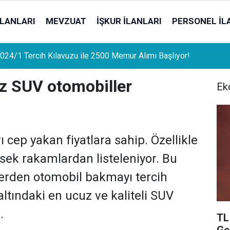
İLANLARI
MEVZUAT
İŞKUR İLANLARI
PERSONEL İL
uat Sahipleri İçin Önemli Gelişme: Stopaj Oranları Artıyor!
uz SUV otomobiller
Ek
 cep yakan fiyatlara sahip. Özellikle
sek rakamlardan listeleniyor. Bu
telerden otomobil bakmayı tercih
 altındaki en ucuz ve kaliteli SUV
.
TL