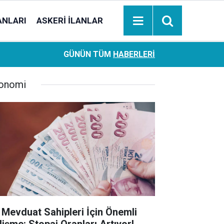
ANLARI
ASKERI İLANLAR
Ziraat Bankası başvuran emeklilere hemen ödeme yapıy
18:05
GÜNÜN TÜM
HABERLERI
hesaplara geçiyor
onomi
 Mevduat Sahipleri İçin Önemli