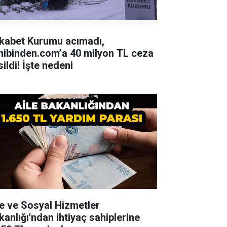
kabet Kurumu acımadı,
hibinden.com’a 40 milyon TL ceza
ildi! İşte nedeni
le ve Sosyal Hizmetler
kanlığı'ndan ihtiyaç sahiplerine