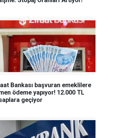
lişme: Stopaj Oranları Artıyor!
raat Bankası başvuran emeklilere
en ödeme yapıyor! 12.000 TL
saplara geçiyor