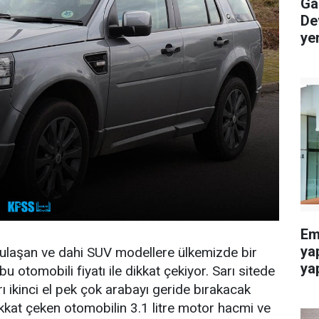
Gaz
De
ye
Eme
ya
 ulaşan ve dahi SUV modellere ülkemizde bir
yap
otomobili fiyatı ile dikkat çekiyor. Sarı sitede
arı ikinci el pek çok arabayı geride bırakacak
dikkat çeken otomobilin 3.1 litre motor hacmi ve