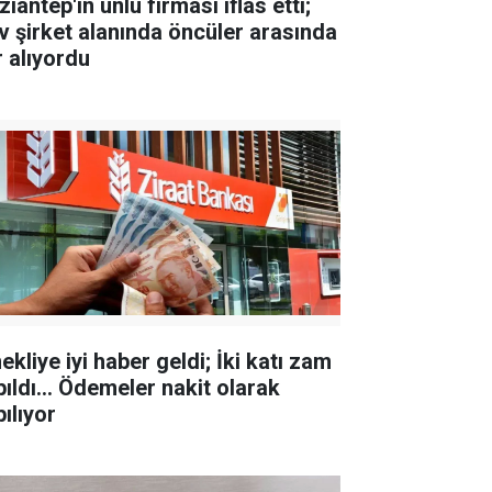
iantep'in ünlü firması iflas etti;
v şirket alanında öncüler arasında
r alıyordu
kliye iyi haber geldi; İki katı zam
pıldı... Ödemeler nakit olarak
ılıyor