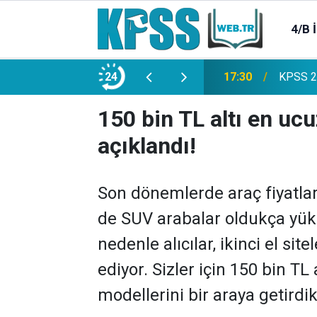
4/B 
e 2500 Memur Alımı Başlıyor!
24
21:20
TL Mevd
150 bin TL altı en uc
açıklandı!
Son dönemlerde araç fiyatları
de SUV arabalar oldukça yük
nedenle alıcılar, ikinci el si
ediyor. Sizler için 150 bin TL
modellerini bir araya getirdik