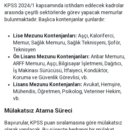
KPSS 2024/1 kapsamında istihdam edilecek kadrolar
arasında çeşitli sektörlerde görev yapacak memurlar
bulunmaktadır. Başlıca kontenjanlar şunlardır:
Lise Mezunu Kontenjanları:
Aşçı, Kaloriferci,
Memur, Sağlık Memuru, Sağlık Teknisyeni, Şoför,
Teknisyen
Ön Lisans Mezunu Kontenjanları:
Anbar Memuru,
ARFF Memuru, Aşçı, Bilgisayar İşletmeni, Dağıtıcı,
İş Makinası Sürücüsü, İtfaiyeci, Kondüktör,
Koruma ve Güvenlik Görevlisi, vb.
Lisans Mezunu Kontenjanları:
Avukat, Hemşire,
Mühendis, Öğretmen, Psikolog, Veteriner Hekim,
vb.
Mülakatsız Atama Süreci
Başvurular, KPSS puan sıralamasına göre mülakatsız
olarak yapılacak. Bu süreçte herhangi bir mülakat