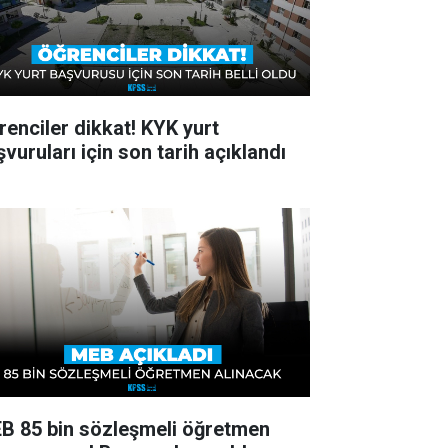
renciler dikkat! KYK yurt
vuruları için son tarih açıklandı
B 85 bin sözleşmeli öğretmen