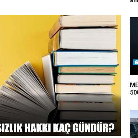
an
ME
50