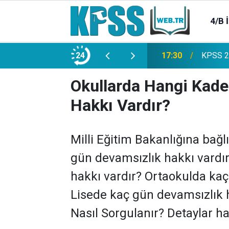
4/B 
e 2500 Memur Alımı Başlıyor!
24
21:20
TL Mevd
Okullarda Hangi Kad
Hakkı Vardır?
Milli Eğitim Bakanlığına bağ
gün devamsızlık hakkı vardı
hakkı vardır? Ortaokulda kaç
Lisede kaç gün devamsızlık 
Nasıl Sorgulanır? Detaylar ha