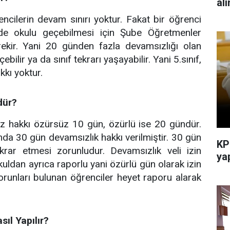
al
cilerin devam sınırı yoktur. Fakat bir öğrenci
de okulu geçebilmesi için Şube Öğretmenler
ekir. Yani 20 günden fazla devamsızlığı olan
ilir ya da sınıf tekrarı yaşayabilir. Yani 5.sınıf,
akkı yoktur.
dür?
z hakkı özürsüz 10 gün, özürlü ise 20 gündür.
a 30 gün devamsızlık hakkı verilmiştir. 30 gün
KP
krar etmesi zorunludur. Devamsızlık veli izin
yap
okuldan ayrıca raporlu yani özürlü gün olarak izin
orunları bulunan öğrenciler heyet raporu alarak
ıl Yapılır?