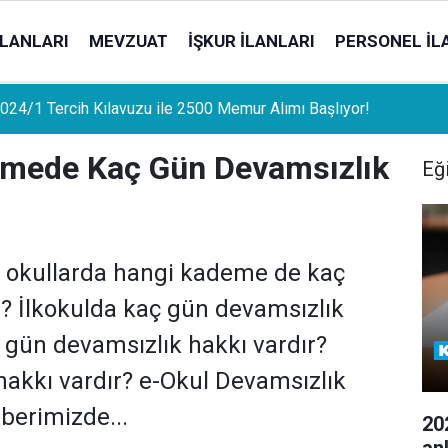
İLANLARI
MEVZUAT
İŞKUR İLANLARI
PERSONEL İL
uat Sahipleri İçin Önemli Gelişme: Stopaj Oranları Artıyor!
emede Kaç Gün Devamsızlık
Eğ
lı okullarda hangi kademe de kaç
r? İlkokulda kaç gün devamsızlık
 gün devamsızlık hakkı vardır?
hakkı vardır? e-Okul Devamsızlık
berimizde...
20