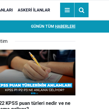
ANLARI
ASKERI İLANLAR
Ziraat Bankası başvuran emeklilere hemen ödeme yapıy
18:05
GÜNÜN TÜM
HABERLERI
hesaplara geçiyor
itim
22 KPSS puan türleri nedir ve ne