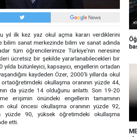
 yıl ilk kez yaz okul açma kararı verdiklerini
Öğ
ne bilim sanat merkezinde bilim ve sanat adında
baş
kadar tüm öğrencilerimize Türkiye'nin neresine
kleri ücretsiz bir şekilde yararlanabilecekleri bir
0 yılda bütünleyici, kapsayıcı, engellerin ortadan
 yaşandığını kaydeden Özer, 2000'li yıllarda okul
 ortaöğretimdeki okullaşma oranının yüzde 44,
nın da yüzde 14 olduğunu anlattı. Son 19-20
itime erişimin önündeki engellerin tamamının
ugün okul öncesi okullaşma oranının yüzde 92,
ın yüzde 90, yüksek öğretimdeki okullaşma
de etti.
ME