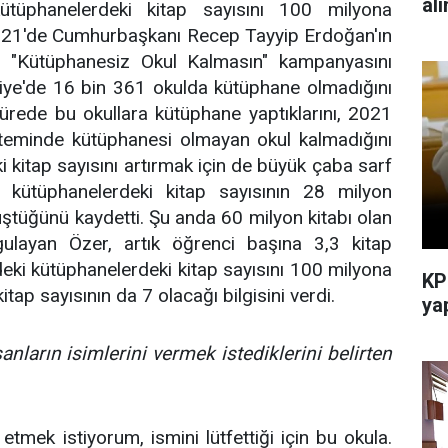
al
tüphanelerdeki kitap sayısını 100 milyona
2021'de Cumhurbaşkanı Recep Tayyip Erdoğan'ın
e "Kütüphanesiz Okul Kalmasın" kampanyasını
ürkiye'de 16 bin 361 okulda kütüphane olmadığını
sürede bu okullara kütüphane yaptıklarını, 2021
isteminde kütüphanesi olmayan okul kalmadığını
i kitap sayısını artırmak için de büyük çaba sarf
e kütüphanelerdeki kitap sayısının 28 milyon
ştüğünü kaydetti. Şu anda 60 milyon kitabı olan
rgulayan Özer, artık öğrenci başına 3,3 kitap
eki kütüphanelerdeki kitap sayısını 100 milyona
KP
itap sayısının da 7 olacağı bilgisini verdi.
yap
nların isimlerini vermek istediklerini belirten
 etmek istiyorum, ismini lütfettiği için bu okula.