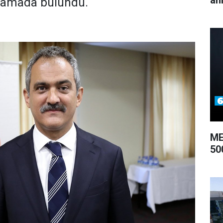
an
ıklamada bulundu.
ME
50