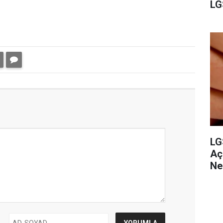
LG
LG
Aç
Ne