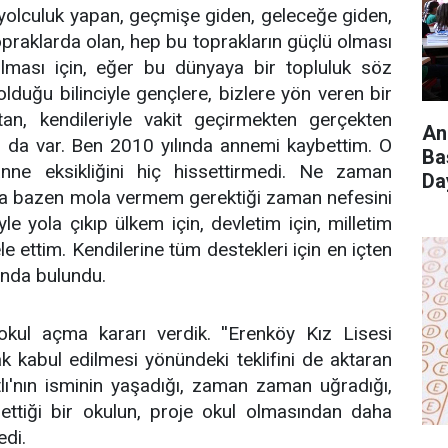
te yolculuk yapan, geçmişe giden, geleceğe giden,
raklarda olan, hep bu toprakların güçlü olması
olması için, eğer bu dünyaya bir topluluk söz
duğu bilinciyle gençlere, bizlere yön veren bir
tan, kendileriyle vakit geçirmekten gerçekten
An
z da var. Ben 2010 yılında annemi kaybettim. O
Ba
nne eksikliğini hiç hissettirmedi. Ne zaman
Da
rda bazen mola vermem gerektiği zaman nefesini
e yola çıkıp ülkem için, devletim için, milletim
e ettim. Kendilerine tüm destekleri için en içten
ında bulundu.
ul açma kararı verdik. ''Erenköy Kız Lisesi
k kabul edilmesi yönündeki teklifini de aktaran
lı'nın isminin yaşadığı, zaman zaman uğradığı,
 ettiği bir okulun, proje okul olmasından daha
edi.