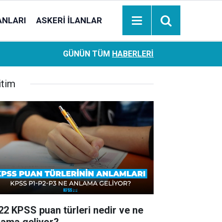
ANLARI
ASKERI İLANLAR
Ziraat Bankası başvuran emeklilere hemen ödeme yapıy
18:05
GÜNÜN TÜM
HABERLERI
hesaplara geçiyor
itim
22 KPSS puan türleri nedir ve ne