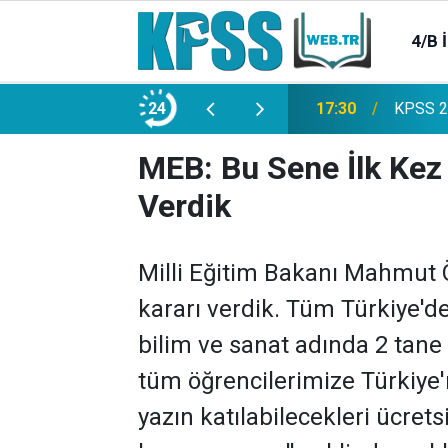
4/B 
e 2500 Memur Alımı Başlıyor!
24
21:20
TL Mevd
MEB: Bu Sene İlk Kez
Verdik
Milli Eğitim Bakanı Mahmut Ö
kararı verdik. Tüm Türkiye'd
bilim ve sanat adında 2 tane d
tüm öğrencilerimize Türkiye'n
yazın katılabilecekleri ücrets