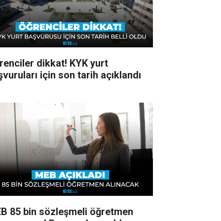
renciler dikkat! KYK yurt
vuruları için son tarih açıklandı
B 85 bin sözleşmeli öğretmen