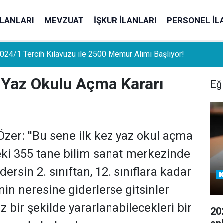
İLANLARI
MEVZUAT
İŞKUR İLANLARI
PERSONEL İL
uat Sahipleri İçin Önemli Gelişme: Stopaj Oranları Artıyor!
 Yaz Okulu Açma Kararı
Eğ
zer: ''Bu sene ilk kez yaz okul açma
eki 355 tane bilim sanat merkezinde
ersin 2. sınıftan, 12. sınıflara kadar
in neresine giderlerse gitsinler
iz bir şekilde yararlanabilecekleri bir
20