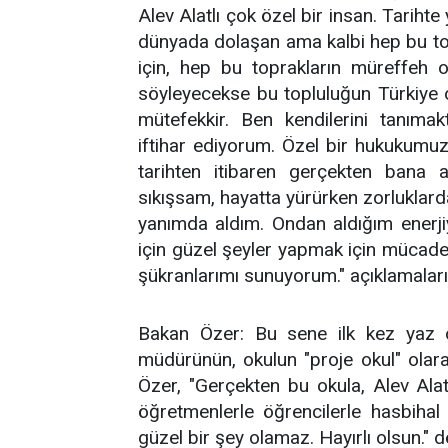
Alev Alatlı çok özel bir insan. Tarih
dünyada dolaşan ama kalbi hep bu top
için, hep bu toprakların müreffeh 
söyleyecekse bu topluluğun Türkiye ol
mütefekkir. Ben kendilerini tanımak
iftihar ediyorum. Özel bir hukukumu
tarihten itibaren gerçekten bana a
sıkışsam, hayatta yürürken zorlukla
yanımda aldım. Ondan aldığım enerjiyl
için güzel şeyler yapmak için mücadel
şükranlarımı sunuyorum." açıklamalar
Bakan Özer: Bu sene ilk kez yaz ok
müdürünün, okulun "proje okul" olara
Özer, "Gerçekten bu okula, Alev Alat
öğretmenlerle öğrencilerle hasbihal
güzel bir şey olamaz. Hayırlı olsun." d