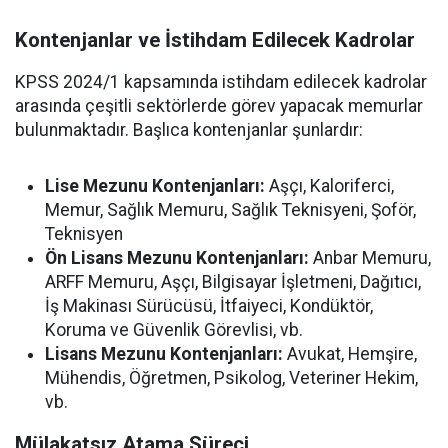
Kontenjanlar ve İstihdam Edilecek Kadrolar
KPSS 2024/1 kapsamında istihdam edilecek kadrolar
arasında çeşitli sektörlerde görev yapacak memurlar
bulunmaktadır. Başlıca kontenjanlar şunlardır:
Lise Mezunu Kontenjanları:
Aşçı, Kaloriferci,
Memur, Sağlık Memuru, Sağlık Teknisyeni, Şoför,
Teknisyen
Ön Lisans Mezunu Kontenjanları:
Anbar Memuru,
ARFF Memuru, Aşçı, Bilgisayar İşletmeni, Dağıtıcı,
İş Makinası Sürücüsü, İtfaiyeci, Kondüktör,
Koruma ve Güvenlik Görevlisi, vb.
Lisans Mezunu Kontenjanları:
Avukat, Hemşire,
Mühendis, Öğretmen, Psikolog, Veteriner Hekim,
vb.
Mülakatsız Atama Süreci