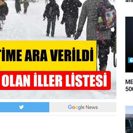
an
ME
50