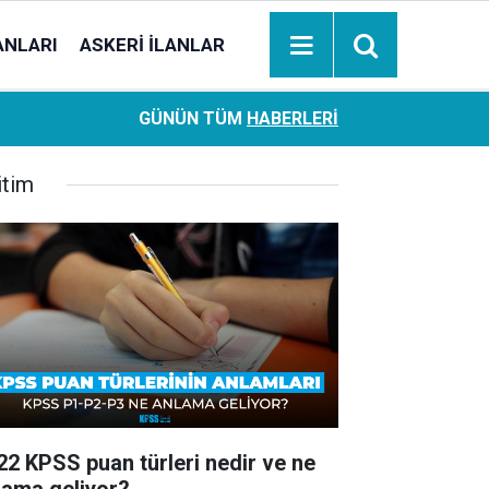
ANLARI
ASKERI İLANLAR
Ziraat Bankası başvuran emeklilere hemen ödeme yapıy
18:05
GÜNÜN TÜM
HABERLERI
hesaplara geçiyor
itim
22 KPSS puan türleri nedir ve ne