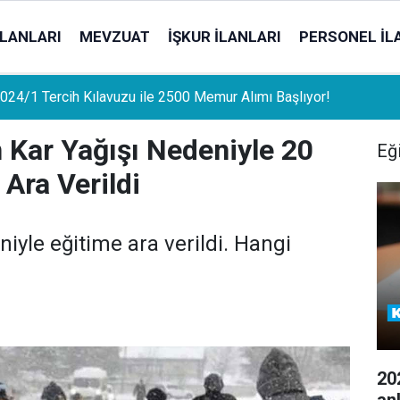
İLANLARI
MEVZUAT
İŞKUR İLANLARI
PERSONEL İL
uat Sahipleri İçin Önemli Gelişme: Stopaj Oranları Artıyor!
 Kar Yağışı Nedeniyle 20
Eğ
Ara Verildi
niyle eğitime ara verildi. Hangi
20