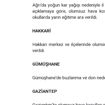
Ağrı'da yoğun kar yağışı nedeniyle il g
açıklamaya göre, olumsuz hava koşu
okullarda yarın eğitime ara verildi.
HAKKARİ
Hakkari merkez ve ilçelerinde olumsu
verildi.
GÜMÜŞHANE
Gümüşhane'de buzlanma ve don nedeniyl
GAZİANTEP
Gaziantep'te olumsuz hava koşulları ned