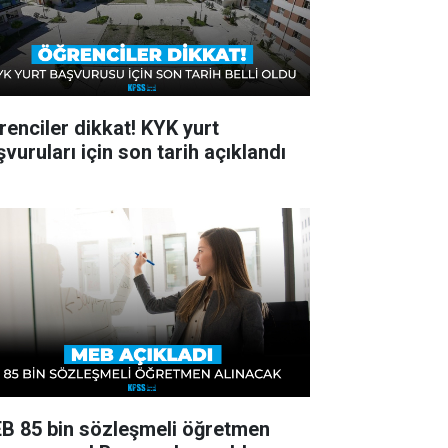
renciler dikkat! KYK yurt
vuruları için son tarih açıklandı
B 85 bin sözleşmeli öğretmen