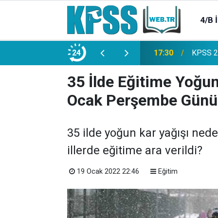
4/B 
e 2500 Memur Alımı Başlıyor!
24
21:20
TL Mevd
35 İlde Eğitime Yoğun
Ocak Perşembe Günü 
35 ilde yoğun kar yağışı nede
illerde eğitime ara verildi?
19 Ocak 2022 22:46
Eğitim