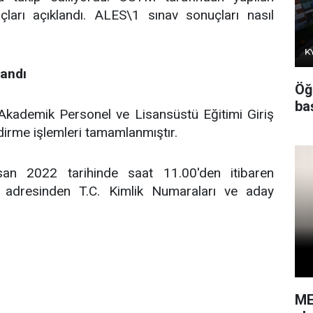
arı açıklandı. ALES\1 sınav sonuçları nasıl
landı
Öğ
baş
Akademik Personel ve Lisansüstü Eğitimi Giriş
irme işlemleri tamamlanmıştır.
san 2022 tarihinde saat 11.00'den itibaren
r adresinden T.C. Kimlik Numaraları ve aday
ME