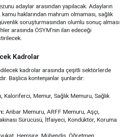
 mezunu adaylar arasından yapılacak. Adayların
ı, kamu haklarından mahrum olmaması, sağlık
 güvenlik soruşturmasından olumlu sonuç alması
arihler arasında ÖSYM'nin ilan edeceği
irilecek.
ecek Kadrolar
lecek kadrolar arasında çeşitli sektörlerde
. Başlıca kontenjanlar şunlardır:
, Kaloriferci, Memur, Sağlık Memuru, Sağlık
ı:
Anbar Memuru, ARFF Memuru, Aşçı,
 Makinası Sürücüsü, İtfaiyeci, Kondüktör, Koruma
vukat, Hemşire, Mühendis, Öğretmen,