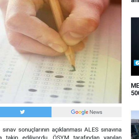
an
ME
50
ınav sonuçlarının açıklanması ALES sınavına
a takip ediliyordu. ÖSYM tarafından yapılan