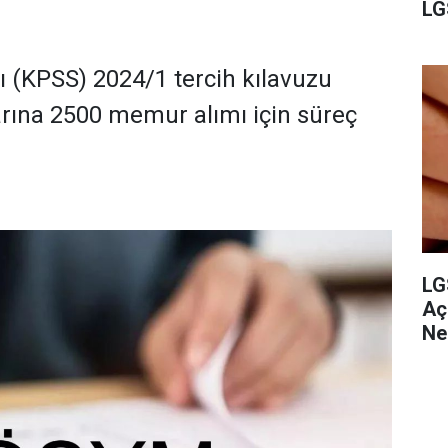
LG
(KPSS) 2024/1 tercih kılavuzu
rına 2500 memur alımı için süreç
LG
Aç
Ne