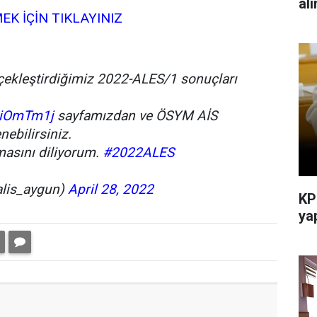
al
K İÇİN TIKLAYINIZ
çekleştirdiğimiz 2022-ALES/1 sonuçları
fsiOmTm1j
sayfamızdan ve ÖSYM AİS
ebilirsiniz.
lmasını diliyorum.
#2022ALES
alis_aygun)
April 28, 2022
KP
yap