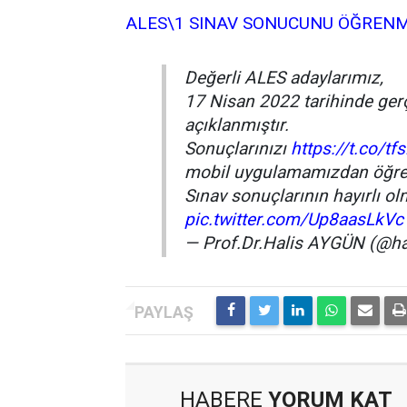
ALES\1 SINAV SONUCUNU ÖĞRENME
Değerli ALES adaylarımız,
17 Nisan 2022 tarihinde ger
açıklanmıştır.
Sonuçlarınızı
https://t.co/t
mobil uygulamamızdan öğren
Sınav sonuçlarının hayırlı o
pic.twitter.com/Up8aasLkVc
— Prof.Dr.Halis AYGÜN (@h
HABERE
YORUM KAT