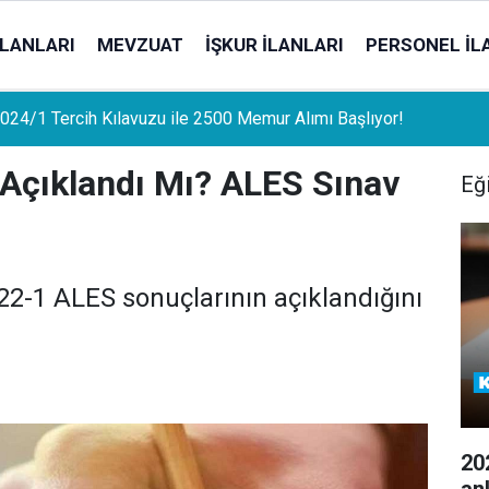
İLANLARI
MEVZUAT
İŞKUR İLANLARI
PERSONEL İL
uat Sahipleri İçin Önemli Gelişme: Stopaj Oranları Artıyor!
Açıklandı Mı? ALES Sınav
Eğ
2-1 ALES sonuçlarının açıklandığını
20