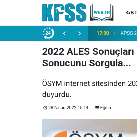
4/B 
e 2500 Memur Alımı Başlıyor!
24
21:20
TL Mevd
2022 ALES Sonuçları 
Sonucunu Sorgula...
ÖSYM internet sitesinden 202
duyurdu.
28 Nisan 2022 15:14
Eğitim