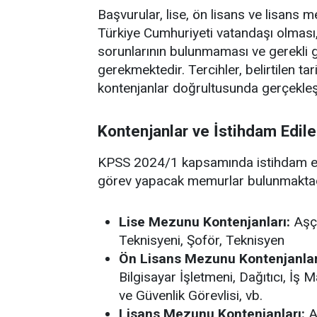
Başvurular, lise, ön lisans ve lisans
Türkiye Cumhuriyeti vatandaşı olmas
sorunlarının bulunmaması ve gerekli
gerekmektedir. Tercihler, belirtilen t
kontenjanlar doğrultusunda gerçekleşt
Kontenjanlar ve İstihdam Edil
KPSS 2024/1 kapsamında istihdam edi
görev yapacak memurlar bulunmaktadır
Lise Mezunu Kontenjanları:
Aşçı
Teknisyeni, Şoför, Teknisyen
Ön Lisans Mezunu Kontenjanlar
Bilgisayar İşletmeni, Dağıtıcı, İş
ve Güvenlik Görevlisi, vb.
Lisans Mezunu Kontenjanları:
A