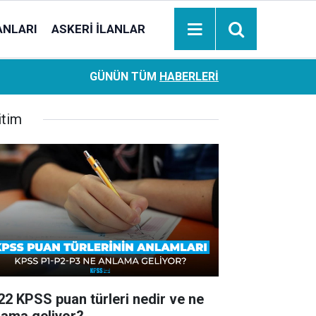
ANLARI
ASKERI İLANLAR
Ziraat Bankası başvuran emeklilere hemen ödeme yapıy
18:05
GÜNÜN TÜM
HABERLERI
hesaplara geçiyor
itim
22 KPSS puan türleri nedir ve ne