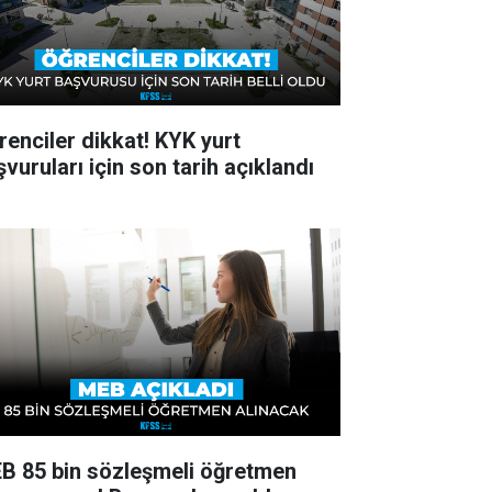
renciler dikkat! KYK yurt
vuruları için son tarih açıklandı
B 85 bin sözleşmeli öğretmen